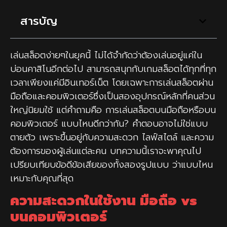
สารบัญ
เล่นสล็อตง่ายๆในยุคนี้ ไม่ได้จำกัดว่าต้องเล่นอยู่แค่ใน
บ่อนคาสิโนอีกต่อไป สามารถสนุกกับเกมสล็อตได้ทุกที่ทุก
เวลาเพียงแค่มีอินเทอร์เน็ต โดยเฉพาะการเล่นสล็อตผ่าน
มือถือและคอมพิวเตอร์ซึ่งเป็นสองอุปกรณ์หลักที่คนส่วน
ใหญ่นิยมใช้ แต่คำถามคือ การเล่นสล็อตบนมือถือหรือบน
คอมพิวเตอร์ แบบไหนดีกว่ากัน? คำตอบอาจไม่ใช่แบบ
ตายตัว เพราะขึ้นอยู่กับความสะดวก ไลฟ์สไตล์ และความ
ต้องการของผู้เล่นแต่ละคน บทความนี้เราจะพาคุณไป
เปรียบเทียบข้อดีข้อเสียของทั้งสองรูปแบบ ว่าแบบไหน
เหมาะกับคุณที่สุด
ความสะดวกในใช้งาน มือถือ vs
บนคอมพิวเตอร์